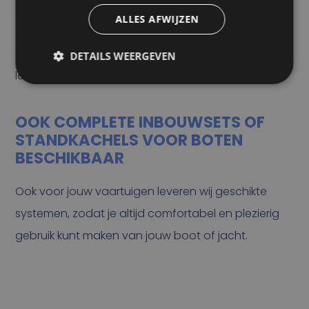
komen in aanmerking, evenals autobussen,
ALLES AFWIJZEN
vrachtwagens, bibliotheekwagens, mobiele
kantoren, bloemenwagens, trekkers, bouw- en
DETAILS WEERGEVEN
landbouwmachines, etc.
OOK COMPLETE INBOUWSETS OF
STANDKACHELS VOOR BOTEN
BESCHIKBAAR
Ook voor jouw vaartuigen leveren wij geschikte
systemen, zodat je altijd comfortabel en plezierig
gebruik kunt maken van jouw boot of jacht.