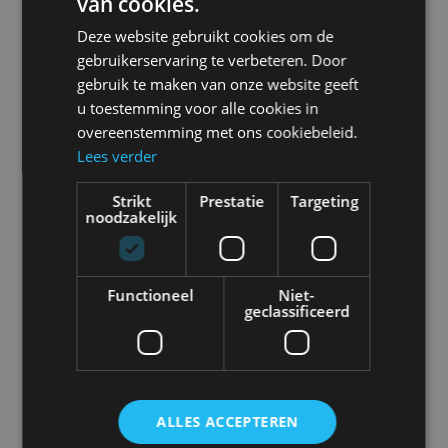
van cookies.
MINDER BRANDSTOFVERBRUIK EN
Deze website gebruikt cookies om de
VERMINDERING VAN
gebruikerservaring te verbeteren. Door
MOTORSLIJTAGE
gebruik te maken van onze website geeft
u toestemming voor alle cookies in
Een standkachel verbruikt sterk minder brandstof
overeenstemming met ons cookiebeleid.
Lees verder
dan de motor van het voertuig. Doordat je deze
niet hoeft te gebruiken zal ook de motorslijtage
Strikt
Prestatie
Targeting
noodzakelijk
verminderen.
ALTIJD EEN PASSEND MODEL VOOR
Functioneel
Niet-
geclassificeerd
JOUW VOERTUIG
Als Webasto en Eberspächer dealer leveren wij
diverse standverwarmingen voor allerlei voertuigen.
ALLES ACCEPTEREN
Personenauto’s, mini busjes en bestelwagens