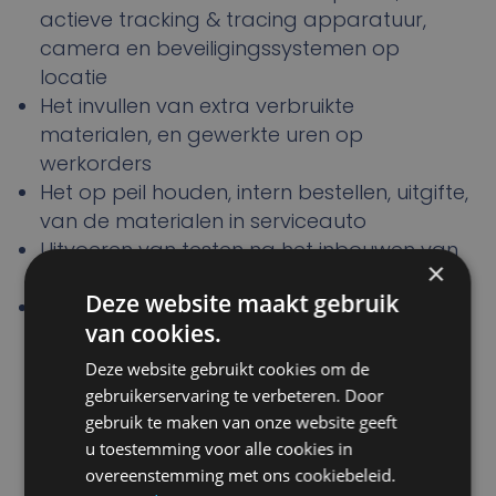
actieve tracking & tracing apparatuur,
camera en beveiligingssystemen op
locatie
Het invullen van extra verbruikte
materialen, en gewerkte uren op
werkorders
Het op peil houden, intern bestellen, uitgifte,
van de materialen in serviceauto
Uitvoeren van testen na het inbouwen van
×
diverse apparatuur
Deze website maakt gebruik
Het uitvoeren van service en
van cookies.
updatewerkzaamheden aan bestaande
installaties
Deze website gebruikt cookies om de
gebruikerservaring te verbeteren. Door
gebruik te maken van onze website geeft
u toestemming voor alle cookies in
Verantwoordelijkheden
overeenstemming met ons cookiebeleid.