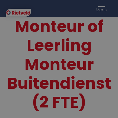
Menu
Monteur of
Leerling
Monteur
Buitendienst
(2 FTE)