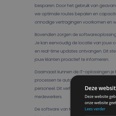
besparen. Door het gebruik van geavan
we optimale routes bepalen en capacite
onnodige vertragingen voorkomen en w
Bovendien zorgen de softwareoplossingen 
Je kan eenvoudig de locatie van jouw c
en real-time updates ontvangen. Dit ste
jouw klanten proactief te informeren.
Daarnaast kunnen de IT-oplossingen je h
processen te automatiseren en taken te
Deze websit
personeel. Dit verhoogt niet alleen de 
Deze website geb
medewerkers.
onze website gee
Lees verder
De software van Modality is schaalbaa