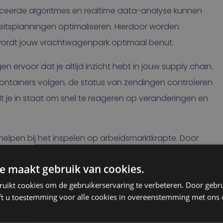
ceerde algoritmes en realtime data-analyse kunnen
itsplanningen optimaliseren. Hierdoor worden
ordt jouw vrachtwagenpark optimaal benut.
ervoor dat je altijd inzicht hebt in jouw supply chain.
ontainers volgen, de status van zendingen controleren
lt je in staat om snel te reageren op veranderingen en
elpen bij het inspelen op arbeidsmarktkrapte. Door
 vereenvoudigen, kun je efficiënter werken met minder
e maakt gebruik van cookies.
productiviteit, maar ook de tevredenheid van jouw
ruikt cookies om de gebruikerservaring te verbeteren. Door gebr
ft u toestemming voor alle cookies in overeenstemming met ons 
r en kan worden aangepast aan de specifieke