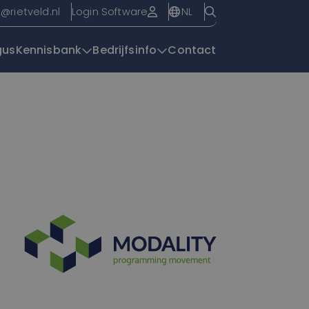
NL
o@rietveld.nl
Login Software
gus
Kennisbank
Bedrijfsinfo
Contact
Overzichtspagin