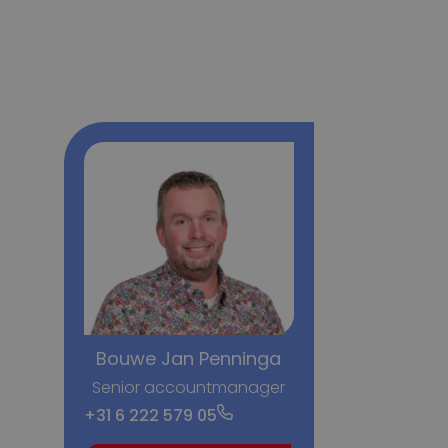
Bouwe Jan Penninga
Senior accountmanager
+31 6 222 579 05