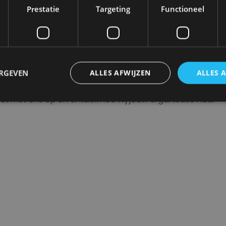
klein transportbedrijf bent of een grote speler in de
Prestatie
Targeting
Functioneel
ebben de juiste oplossing voor u.
eld softwareoplossingen voor intermodale
rocessen te verbeteren, kosten te besparen en
ERGEVEN
ALLES AFWIJZEN
ALLES 
 met ons op en ontdek hoe wij jouw organisatie naar