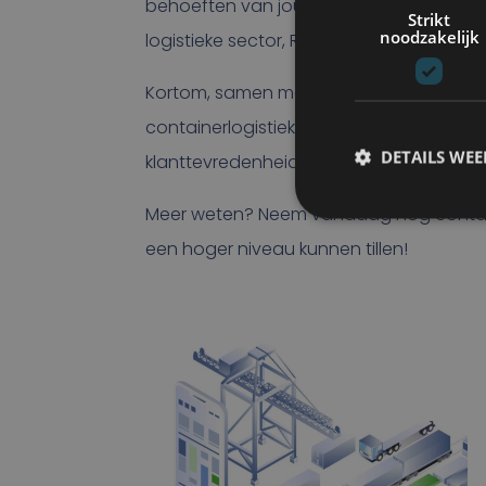
behoeften van jouw bedrijf. Of je nu een 
Strikt
noodzakelijk
logistieke sector, Rietveld en Modality h
Kortom, samen met Modality biedt Rietv
containerlogistiek die helpen om jouw p
DETAILS WE
klanttevredenheid te vergroten.
Meer weten? Neem vandaag nog contact
een hoger niveau kunnen tillen!