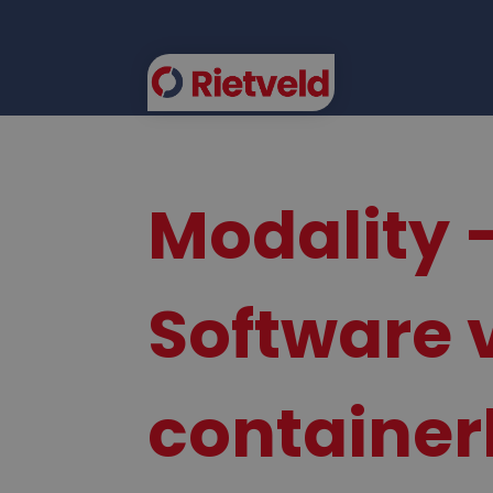
FLEE
Modality 
Software 
containerl