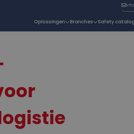
inf
Oplossingen
Branches
Safety catalo
T
–
voor
ogistie