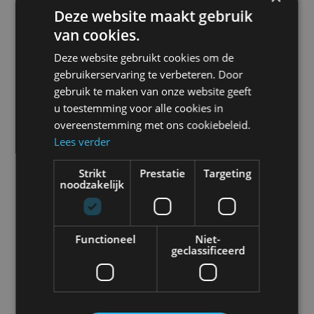
Deze website maakt gebruik
printers en scanner op de Efficio
van cookies.
boordcomputer
Deze website gebruikt cookies om de
gebruikerservaring te verbeteren. Door
De applicaties stellen je in staat om direct
gebruik te maken van onze website geeft
vanuit de vrachtwagen te scannen met
u toestemming voor alle cookies in
behulp van de Scangaroo
overeenstemming met ons cookiebeleid.
Lees verder
Documentscanner. Ook bieden ze de
mogelijkheid om direct te printen vanuit de
Strikt
Prestatie
Targeting
noodzakelijk
vrachtwagen met de Print Panther Printer.
Hierdoor kun je snel en efficiënt documentatie
verwerken zonder extra handelingen.
Functioneel
Niet-
geclassificeerd
Daarnaast zijn ze gespecialiseerd in
emballagebeheer. Met hun kennis en
oplossingen helpen we je bij het juist