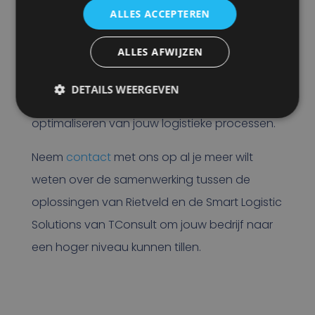
ALLES ACCEPTEREN
registreren en administreren van herbruikbare
transportitems met behulp van het product
ALLES AFWIJZEN
TellApe.
DETAILS WEERGEVEN
Bij Tconsult staan ze klaar om te helpen bij het
optimaliseren van jouw logistieke processen.
Neem
contact
met ons op al je meer wilt
weten over de samenwerking tussen de
oplossingen van Rietveld en de Smart Logistic
Solutions van TConsult om jouw bedrijf naar
een hoger niveau kunnen tillen.