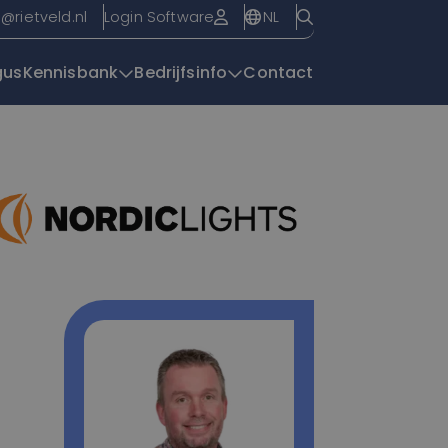
NL
o@rietveld.nl
Login Software
gus
Kennisbank
Bedrijfsinfo
Contact
Overzichtspagin