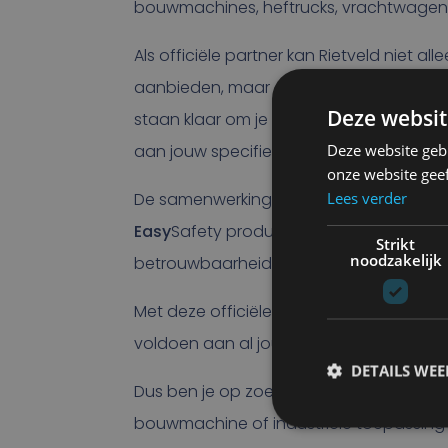
bouwmachines, heftrucks, vrachtwagens – 
Als officiële partner kan Rietveld niet al
aanbieden, maar ook advies op maat g
Deze websit
staan klaar om je te helpen bij het selec
Deze website geb
aan jouw specifieke behoeften en eisen 
onze website gee
Lees verder
De samenwerking tussen Rietveld en Nordi
Easy
Safety producten. Beide organisatie
Strikt
noodzakelijk
betrouwbaarheid en duurzaamheid.
Met deze officiële samenwerking ben je 
voldoen aan al jouw eisen.
DETAILS WE
Dus ben je op zoek naar hoogwaardige v
bouwmachine of industriële toepassing