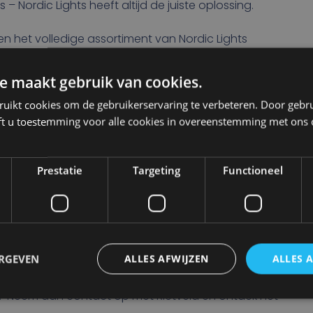
Nordic Lights heeft altijd de juiste oplossing.
leen het volledige assortiment van Nordic Lights
even aan onze klanten. Onze
productspecialisten
e maakt gebruik van cookies.
teren van de juiste verlichtingsoplossing die voldoet
ruikt cookies om de gebruikerservaring te verbeteren. Door gebr
van de klant.
ft u toestemming voor alle cookies in overeenstemming met ons 
c Lights is een perfect aanvulling op Rietveld’s
 delen dezelfde passie voor kwaliteit,
Prestatie
Targeting
Functioneel
verzekerd van de beste verlichtingsoplossingen die
ERGEVEN
ALLES AFWIJZEN
ALLES 
erlichting voor jouw landbouwvoertuig,
? Neem dan contact op met Rietveld en ontdek het