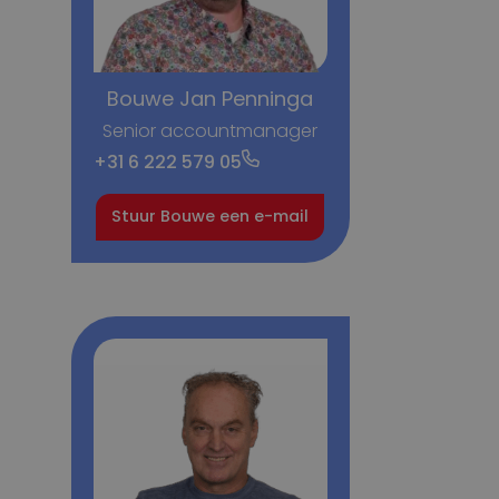
Bouwe Jan Penninga
Senior accountmanager
+31 6 222 579 05
Stuur Bouwe een e-mail