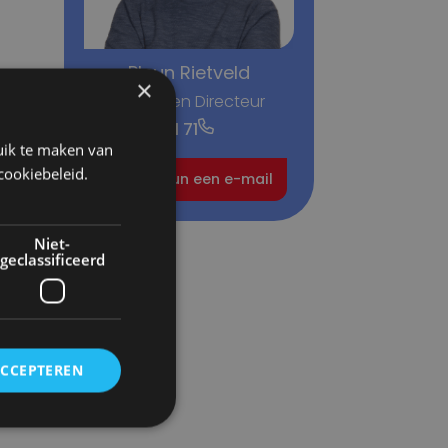
Pleun Rietveld
×
Algemeen Directeur
+31 6 547 111 71
uik te maken van
cookiebeleid.
Stuur Pleun een e-mail
Niet-
geclassificeerd
ACCEPTEREN