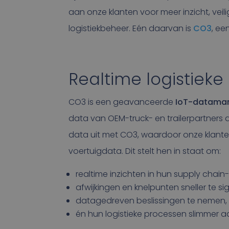
aan onze klanten voor meer inzicht, veil
logistiekbeheer. Eén daarvan is
CO3
, ee
Realtime logistieke
CO3 is een geavanceerde
IoT-datamar
data van OEM-truck- en trailerpartners a
data uit met CO3, waardoor onze klante
voertuigdata. Dit stelt hen in staat om:
realtime inzichten in hun supply chain-p
afwijkingen en knelpunten sneller te si
datagedreven beslissingen te nemen,
én hun logistieke processen slimmer aa