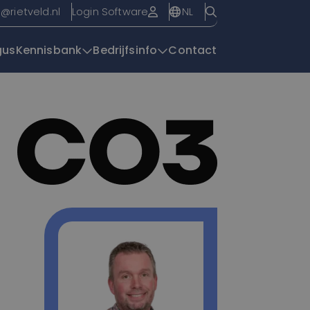
NL
o@rietveld.nl
Login Software
gus
Kennisbank
Bedrijfsinfo
Contact
Overzichtspagin