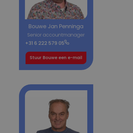
Bouwe Jan Penninga
Senior accountmanager
+31 6 222 579 05
Stuur Bouwe een e-mail