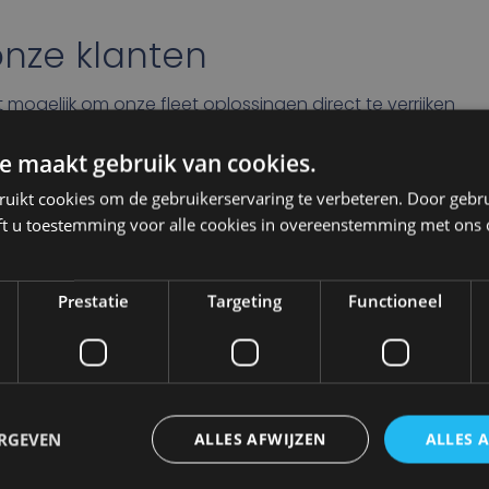
nze klanten
mogelijk om onze fleet oplossingen direct te verrijken
an:
e maakt gebruik van cookies.
in hun eigen systemen,
ruikt cookies om de gebruikerservaring te verbeteren. Door gebr
atie,
ft u toestemming voor alle cookies in overeenstemming met ons 
n
binnen hun logistieke operatie.
Prestatie
Targeting
Functioneel
ies
m koppelen van systemen om het fleet management van
ERGEVEN
ALLES AFWIJZEN
ALLES 
zaam mogelijk te maken. De koppeling met CO3 is daar
logiepartners of dataplatformen kunnen eenvoudig