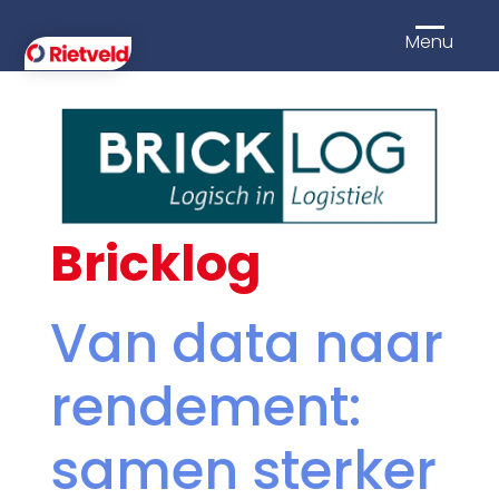
Menu
Bricklog
Van data naar
rendement:
samen sterker