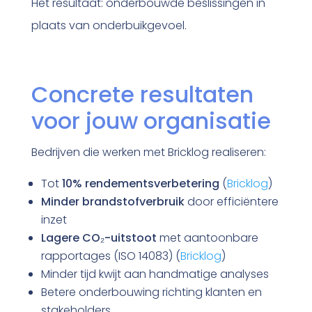
Het resultaat: onderbouwde beslissingen in
plaats van onderbuikgevoel.
Concrete resultaten
voor jouw organisatie
Bedrijven die werken met Bricklog realiseren:
Tot
10% rendementsverbetering
(
Bricklog
)
Minder brandstofverbruik
door efficiëntere
inzet
Lagere CO₂-uitstoot
met aantoonbare
rapportages (ISO 14083) (
Bricklog
)
Minder tijd kwijt aan handmatige analyses
Betere onderbouwing richting klanten en
stakeholders