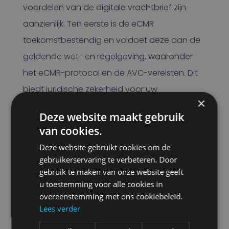
voordelen van de digitale vrachtbrief zijn
aanzienlijk. Ten eerste is de eCMR
toekomstbestendig en voldoet deze aan de
geldende wet- en regelgeving, waaronder
het eCMR-protocol en de AVC-vereisten. Dit
biedt juridische zekerheid voor uw
×
transportprocessen.
Daarnaast verbetert de
Deze website maakt gebruik
eCMR de planning en zorgt het voor kosten-
van cookies.
en tijdsbesparingen. Door over te stappen
Deze website gebruikt cookies om de
naar een digitaal archief vermindert de
gebruikerservaring te verbeteren. Door
papierlast, wat meer zekerheid biedt en de
gebruik te maken van onze website geeft
u toestemming voor alle cookies in
administratieve afhandeling versnelt. Je
overeenstemming met ons cookiebeleid.
profiteert van realtime data, waardoor alle
Lees verder
betrokken partijen altijd over de meest