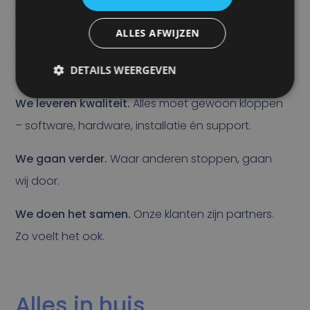
werkt.
ALLES AFWIJZEN
We denken mee.
En komen met oplossingen die
écht passen.
DETAILS WEERGEVEN
We leveren kwaliteit.
Alles moet gewoon kloppen
– software, hardware, installatie én support.
We gaan verder.
Waar anderen stoppen, gaan
wij door.
We doen het samen.
Onze klanten zijn partners.
Zo voelt het ook.
Alles in huis