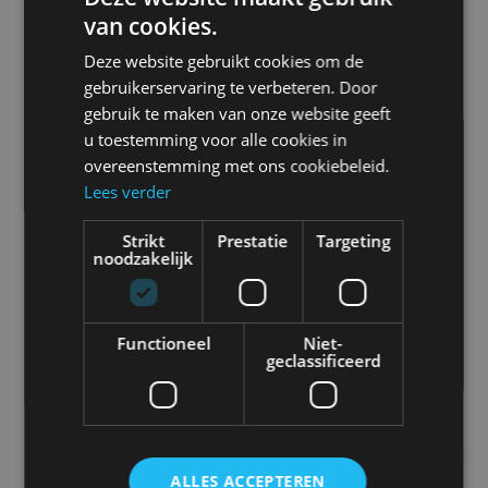
van cookies.
Deze website gebruikt cookies om de
gebruikerservaring te verbeteren. Door
gebruik te maken van onze website geeft
u toestemming voor alle cookies in
“Wij hebben eerst een pilot gedraaid van
overeenstemming met ons cookiebeleid.
Lees verder
een half jaar met twee verschillende
systemen. De functionaliteiten, de kennis
Strikt
Prestatie
Targeting
noodzakelijk
en de klantvriendelijkheid van Rietveld
hebben de doorslag gegeven.”
Functioneel
Niet-
QUINTY KREBBERS | TRANSPORT
geclassificeerd
MANAGER MERCOM
Wat ons anders maakt
?
We luisteren.
En begrijpen de wereld waarin je
ALLES ACCEPTEREN