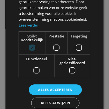
gebruikerservaring te verbeteren. Door
gebruik te maken van onze website geeft
u toestemming voor alle cookies in
overeenstemming met ons cookiebeleid.
5. Gebruik fotocamera
Lees verder
Deze video geeft uitleg over het gebruik van
Strikt
Prestatie
Targeting
noodzakelijk
de fotocamera op de Efficio3
boordcomputer.
Functioneel
Niet-
geclassificeerd
ALLES ACCEPTEREN
6. Applicaties
ALLES AFWIJZEN