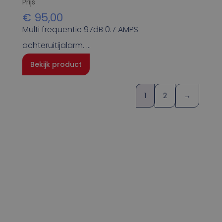
Prijs
€
95,00
Multi frequentie 97dB 0.7 AMPS
achteruitijalarm. …
Bekijk product
1
2
→