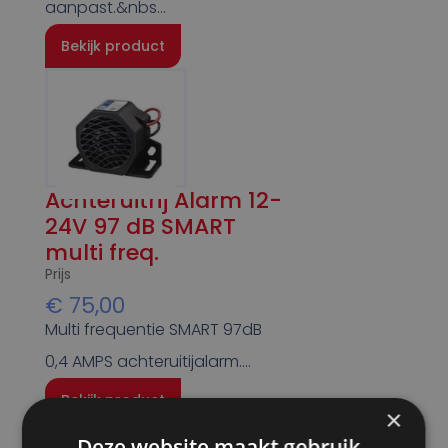
aanpast.&nbs…
Bekijk product
Achteruitrij Alarm 12-
24V 97 dB SMART
multi freq.
Prijs
€
75,00
Multi frequentie SMART 97dB
0,4 AMPS achteruitijalarm….
Bekijk product
×
Deze website maakt gebruik