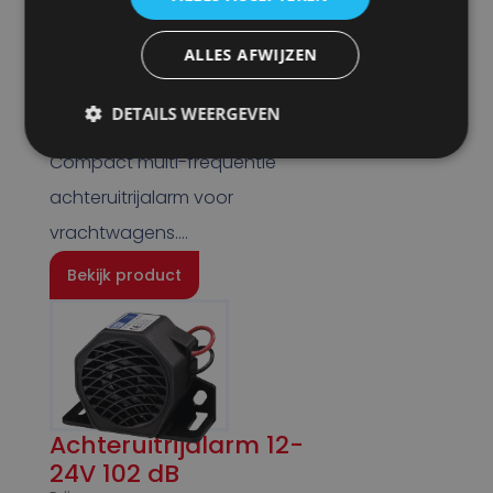
Achteruitrij alarm
multi frequentie
ALLES AFWIJZEN
EA5200 12-24V 97 dB
Prijs
DETAILS WEERGEVEN
€
62,50
Compact multi-frequentie
achteruitrijalarm voor
vrachtwagens….
Bekijk product
Achteruitrijalarm 12-
24V 102 dB