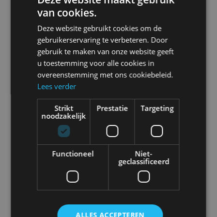
van cookies.
Deze website gebruikt cookies om de
gebruikerservaring te verbeteren. Door
Achteruitrij Alarm
gebruik te maken van onze website geeft
Deutsch DT04-2P
u toestemming voor alle cookies in
Prijs
overeenstemming met ons cookiebeleid.
Lees verder
€
87,50
Achteruitrijalarm 102 dB met
Strikt
Prestatie
Targeting
noodzakelijk
Deutsch (DT04-2P)
connector…
Bekijk product
Functioneel
Niet-
geclassificeerd
ALLES ACCEPTEREN