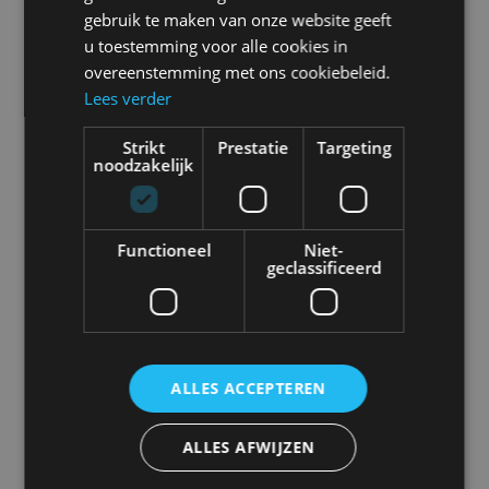
Omvormer 30-60
gebruik te maken van onze website geeft
u toestemming voor alle cookies in
VDC 12 VDC
overeenstemming met ons cookiebeleid.
Prijs
Lees verder
€
170,00
Omvormer 30-60 VDC 12 VDC…
Strikt
Prestatie
Targeting
noodzakelijk
Bekijk product
Functioneel
Niet-
geclassificeerd
Omvormer 30-60
VDC 24 VDC
ALLES ACCEPTEREN
Prijs
€
170,00
ALLES AFWIJZEN
De SA-62430 is een veelzijdige