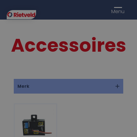
Menu
Accessoires
Merk
Amber Valley
(1)
Camos
(2)
GrootJebbink
(6)