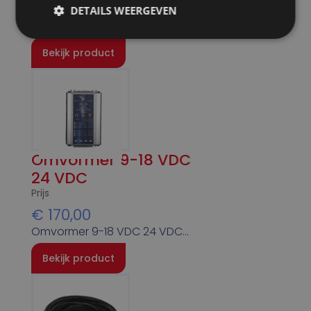
en betrouwbare omvormer
DETAILS WEERGEVEN
van 100 watt voor diverse…
Bekijk product
Omvormer 9-18 VDC
24 VDC
Prijs
€
170,00
Omvormer 9-18 VDC 24 VDC…
Bekijk product