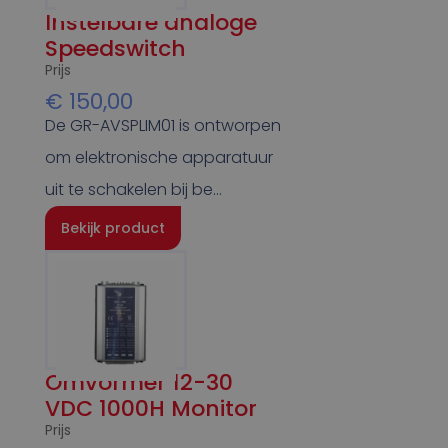
Sylogi
(1)
Instelbare analoge
Speedswitch
Prijs
€
150,00
De GR-AVSPLIM01 is ontworpen
om elektronische apparatuur
uit te schakelen bij be…
Bekijk product
Omvormer 12-30
VDC 1000H Monitor
Prijs