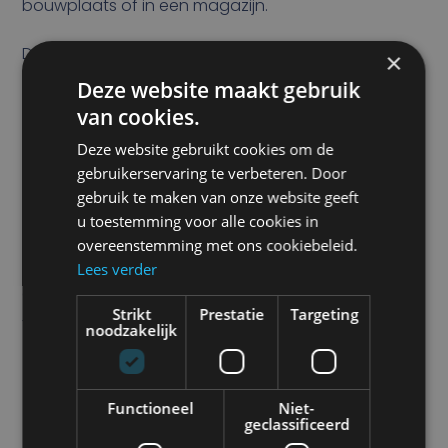
bouwplaats of in een magazijn.
Daarbij komt dat het geluid inmiddels zo is
×
ingeburgerd dat personen het direct associëren
Deze website maakt gebruik
van cookies.
met een achteruitrijdend voertuig. Iedereen weet,
bij het horen van zo’n alarm, dat er gevaar dreigt.
Deze website gebruikt cookies om de
gebruikerservaring te verbeteren. Door
Omdat achteruitrijalarmen al decennialang worden
gebruik te maken van onze website geeft
u toestemming voor alle cookies in
gebruikt zijn ze zo herkenbaar. Het eerste
overeenstemming met ons cookiebeleid.
achteruitrijalarm, de BA1, werd al in 1963
Lees verder
geïntroduceerd door het Japanse bedrijf
Strikt
Prestatie
Targeting
Yamaguchi Electric Company.
noodzakelijk
Functioneel
Niet-
geclassificeerd